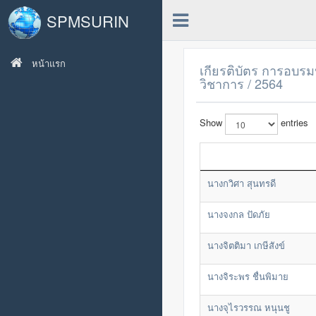
SPMSURIN
หน้าแรก
เกียรติบัตร การอบรม
วิชาการ / 2564
Show
entries
นางกวิศา สุนทรดี
นางจงกล ปัดภัย
นางจิตติมา เกษีสังข์
นางจิระพร ชื่นพิมาย
นางจุไรวรรณ หนุนชู